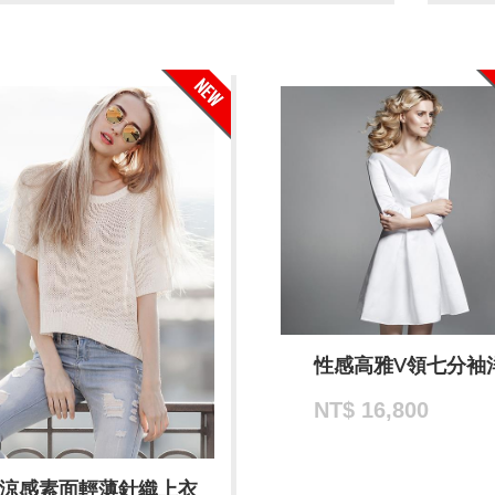
性感高雅V領七分袖
NT$ 16,800
涼感素面輕薄針織上衣