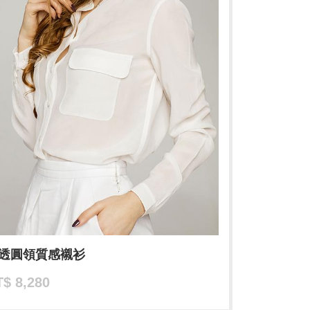
透圓領質感襯衫
$ 8,280