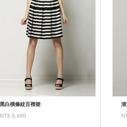
黑白橫條紋百褶裙
清
NT$ 6,680
NT